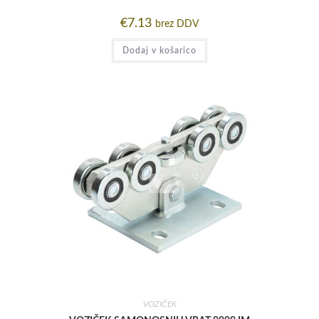
€
7.13
brez DDV
Dodaj v košarico
VOZIČEK