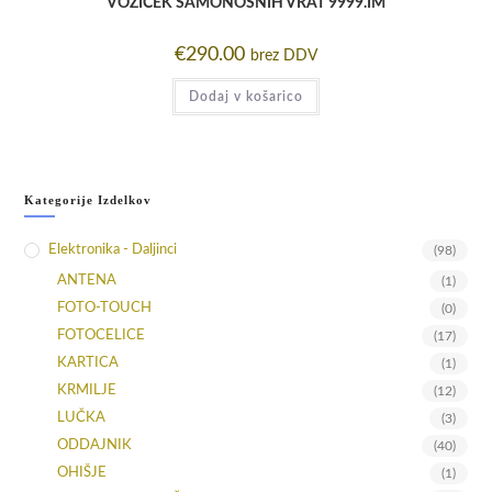
VOZIČEK SAMONOSNIH VRAT 9999.IM
€
290.00
brez DDV
Dodaj v košarico
Kategorije Izdelkov
Elektronika - Daljinci
(98)
ANTENA
(1)
FOTO-TOUCH
(0)
FOTOCELICE
(17)
KARTICA
(1)
KRMILJE
(12)
LUČKA
(3)
ODDAJNIK
(40)
OHIŠJE
(1)