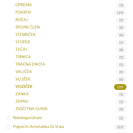
OPREMA
(3)
POKROV
(19)
ROČAJ
(5)
SPOJNI ČLEN
(0)
STEBRIČEK
(6)
STOPER
(1)
TEČAJ
(8)
TIRNICA
(5)
TRAČNA ENOTA
(1)
VALJČEK
(9)
VLOŽEK
(0)
VOZIČEK
(10)
ZANKA
(1)
ZAPAH
(1)
ZAŠČITNA GUMA
(0)
Nekategorizirano
(2)
Pogoni In Avtomatika Za Vrata
(23)