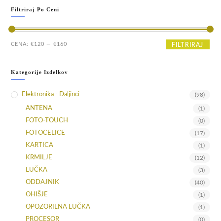
Filtriraj Po Ceni
Min
Max
CENA:
€120
—
€160
FILTRIRAJ
cena
cena
Kategorije Izdelkov
Elektronika - Daljinci
(98)
ANTENA
(1)
FOTO-TOUCH
(0)
FOTOCELICE
(17)
KARTICA
(1)
KRMILJE
(12)
LUČKA
(3)
ODDAJNIK
(40)
OHIŠJE
(1)
OPOZORILNA LUČKA
(1)
PROCESOR
(0)