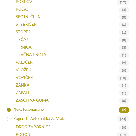
POKROV
(19)
ROČAJ
(5)
SPOJNI ČLEN
(0)
STEBRIČEK
(6)
STOPER
(1)
TEČAJ
(8)
TIRNICA
(5)
TRAČNA ENOTA
(1)
VALJČEK
(9)
VLOŽEK
(0)
VOZIČEK
(10)
ZANKA
(1)
ZAPAH
(1)
ZAŠČITNA GUMA
(0)
Nekategorizirano
(2)
Pogoni In Avtomatika Za Vrata
(23)
DROG ZAPORNICE
(0)
POGON
(17)