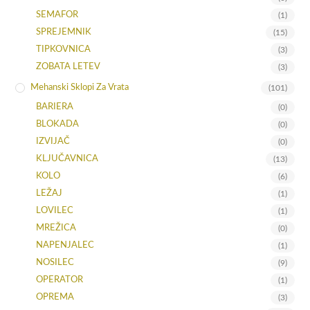
SEMAFOR
(1)
SPREJEMNIK
(15)
TIPKOVNICA
(3)
ZOBATA LETEV
(3)
Mehanski Sklopi Za Vrata
(101)
BARIERA
(0)
BLOKADA
(0)
IZVIJAČ
(0)
KLJUČAVNICA
(13)
KOLO
(6)
LEŽAJ
(1)
LOVILEC
(1)
MREŽICA
(0)
NAPENJALEC
(1)
NOSILEC
(9)
OPERATOR
(1)
OPREMA
(3)