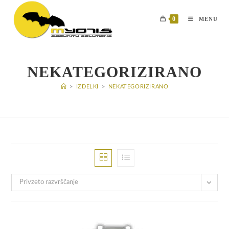
Skip
to
0
MENU
content
NEKATEGORIZIRANO
>
IZDELKI
>
NEKATEGORIZIRANO
Privzeto razvrščanje