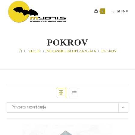
Skip
to
0
MENU
content
POKROV
>
IZDELKI
>
MEHANSKI SKLOPI ZA VRATA
>
POKROV
Privzeto razvrščanje