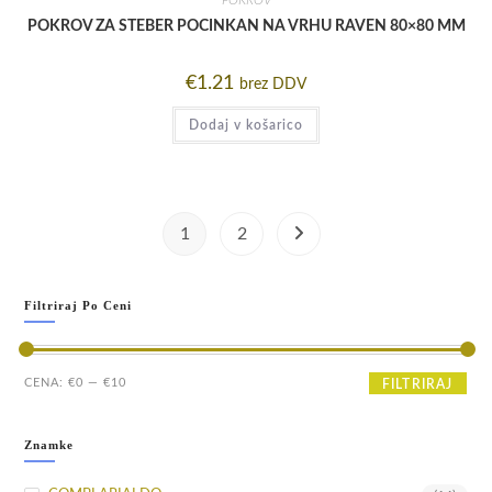
POKROV ZA STEBER POCINKAN NA VRHU RAVEN 80×80 MM
€
1.21
brez DDV
Dodaj v košarico
1
2
Filtriraj Po Ceni
Min
Max
CENA:
€0
—
€10
FILTRIRAJ
cena
cena
Znamke