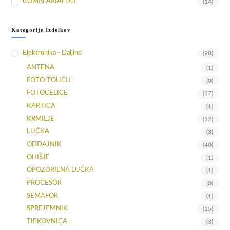
COMBI ARIALDO
(14)
Kategorije Izdelkov
Elektronika - Daljinci
(98)
ANTENA
(1)
FOTO-TOUCH
(0)
FOTOCELICE
(17)
KARTICA
(1)
KRMILJE
(12)
LUČKA
(3)
ODDAJNIK
(40)
OHIŠJE
(1)
OPOZORILNA LUČKA
(1)
PROCESOR
(0)
SEMAFOR
(1)
SPREJEMNIK
(15)
TIPKOVNICA
(3)