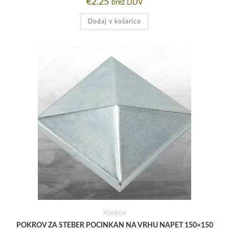
€
2.25
brez DDV
Dodaj v košarico
POKROV
POKROV ZA STEBER POCINKAN NA VRHU NAPET 150×150