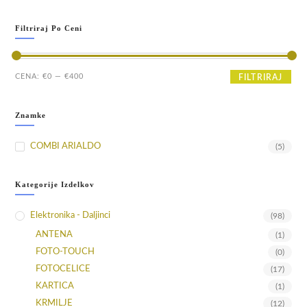
Filtriraj Po Ceni
Min
Max
CENA:
€0
—
€400
FILTRIRAJ
cena
cena
Znamke
COMBI ARIALDO
(5)
Kategorije Izdelkov
Elektronika - Daljinci
(98)
ANTENA
(1)
FOTO-TOUCH
(0)
FOTOCELICE
(17)
KARTICA
(1)
KRMILJE
(12)