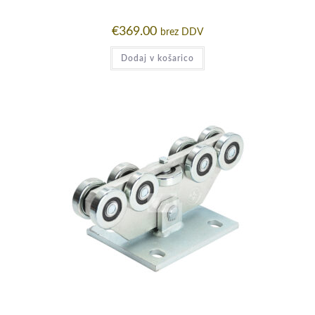
€
369.00
brez DDV
Dodaj v košarico