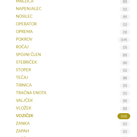
MREŽICA
(0)
NAPENJALEC
(1)
NOSILEC
(9)
OPERATOR
(1)
OPREMA
(3)
POKROV
(19)
ROČAJ
(5)
SPOJNI ČLEN
(0)
STEBRIČEK
(6)
STOPER
(1)
TEČAJ
(8)
TIRNICA
(5)
TRAČNA ENOTA
(1)
VALJČEK
(9)
VLOŽEK
(0)
VOZIČEK
(10)
ZANKA
(1)
ZAPAH
(1)