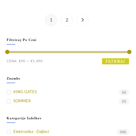
1
2
Filtriraj Po Ceni
Min
Max
CENA:
€90
—
€1,490
FILTRIRAJ
cena
cena
Znamke
KING GATES
(6)
SOMMER
(5)
Kategorije Izdelkov
Elektronika - Daljinci
(98)