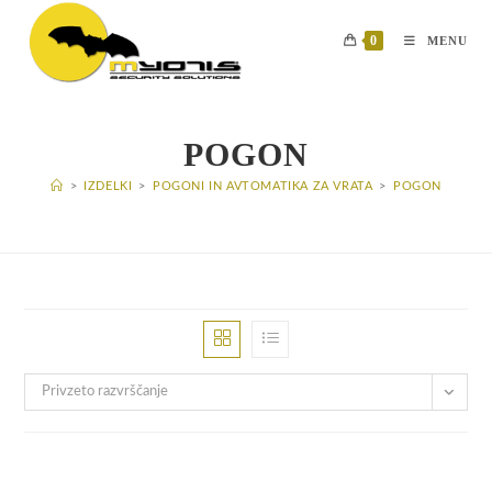
Skip
to
0
MENU
content
POGON
>
IZDELKI
>
POGONI IN AVTOMATIKA ZA VRATA
>
POGON
Privzeto razvrščanje