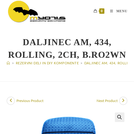
Skip
to
0
MENU
content
DALJINEC AM, 434,
ROLLING, 2CH, B.RO2WN
>
REZERVNI DELI IN DIY KOMPONENTE
>
DALJINEC AM, 434, ROLLING
Previous Product
Next Product