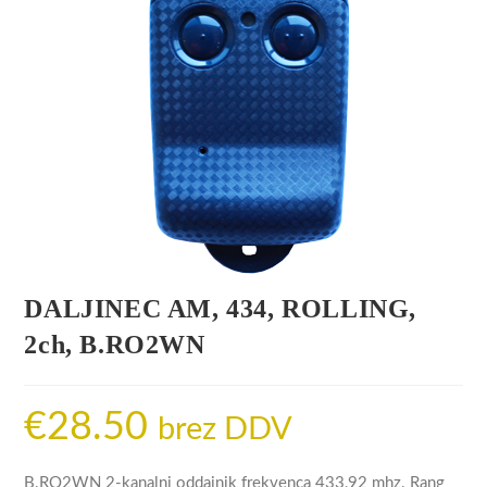
DALJINEC AM, 434, ROLLING,
2ch, B.RO2WN
€
28.50
brez DDV
B.RO2WN 2-kanalni oddajnik frekvenca 433,92 mhz. Rang