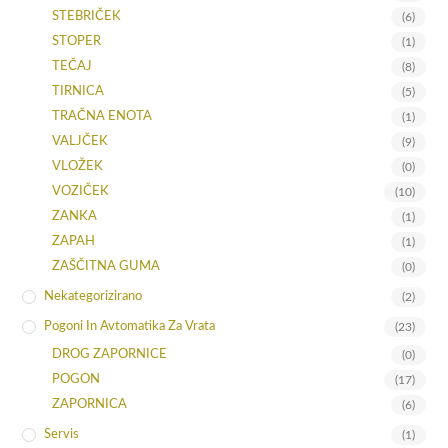
STEBRIČEK
(6)
STOPER
(1)
TEČAJ
(8)
TIRNICA
(5)
TRAČNA ENOTA
(1)
VALJČEK
(9)
VLOŽEK
(0)
VOZIČEK
(10)
ZANKA
(1)
ZAPAH
(1)
ZAŠČITNA GUMA
(0)
Nekategorizirano
(2)
Pogoni In Avtomatika Za Vrata
(23)
DROG ZAPORNICE
(0)
POGON
(17)
ZAPORNICA
(6)
Servis
(1)