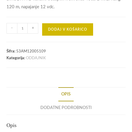
120 m, napajanje 12 vdc.
DALJINEC
-
+
DODAJ V KOŠARICO
AM,
434,
ROLLING,
Šifra:
53AM12005109
2ch,
Kategorija:
ODDAJNIK
B.RO2WN
količina
OPIS
DODATNE PODROBNOSTI
Opis